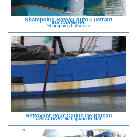
Shampoing Bateau Auto-Lustrant
IDS CARNETPL
Shampoing brillanteur
Nettoyant Pour Coque De Bateau
IDS ALUNET 50 Liquide Et Gel