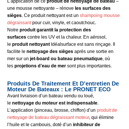
L’application de ce
produit de nettoyage de bateau
–
une mousse nettoyante – rénove
les surfaces des
sièges
. Ce produit nettoyant est un
shampoing mousse
dégraissant
pour cuir, vinyle, et caoutchouc.
Notre
produit garantit la protection des
surfaces
contre les UV et la chaleur. En aérosol,
le
produit nettoyant
Idéalsurface est sans rinçage. Il
facilite le
nettoyage des sièges
après une sortie en
mer sur un
jet-board ou bateau pneumatique
, où
les
projetions d’eau de mer
sont plus importantes.
Produits De Traitement Et D’entretien De
Moteur De Bateaux : Le PRONET ECO
Avant livraison d’un bateau vendu ou loué,
le
nettoyage du moteur est indispensable
.
L’application (pinceau, brosse, chiffon) d’un
produit de
nettoyage de bateau dégraissant moteur
, qui élimine
l’huile et le cambouis, doté d’un
inhibiteur de