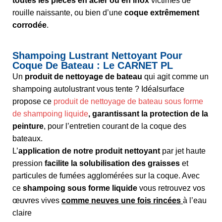
toutes les pièces en acier ou en inox
victimes de
rouille naissante, ou bien d’une
coque extrêmement
corrodée
.
Shampoing Lustrant Nettoyant Pour
Coque De Bateau : Le CARNET PL
Un
produit de nettoyage de bateau
qui agit comme un
shampoing autolustrant vous tente ? Idéalsurface
propose ce
produit de nettoyage de bateau sous forme
de shampoing liquide
, garantissant la protection de la
peinture
, pour l’entretien courant de la coque des
bateaux.
L’
application de notre produit nettoyant
par jet haute
pression
facilite la solubilisation des graisses
et
particules de fumées agglomérées sur la coque. Avec
ce
shampoing sous forme liquide
vous retrouvez vos
œuvres vives
comme neuves une fois rincées
à l’eau
claire